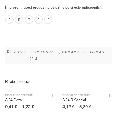
În prezent, acest produs nu este în stoc și este indisponibil.
Dimensiuni
300 x 3.5 x 22.23, 350 x 4 x 22.23, 350 x 4 x
25.4
Related products
DISCURI DE DEBITARE
DISCURI DE DEBITARE
A 24 Extra
A 24 R Special
0,41
€
–
1,22
€
4,12
€
–
5,80
€