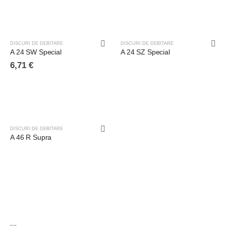
STOC EPUIZAT
DISCURI DE DEBITARE
DISCURI DE DEBITARE
A 24 SW Special
A 24 SZ Special
6,71
€
STOC EPUIZAT
DISCURI DE DEBITARE
A 46 R Supra