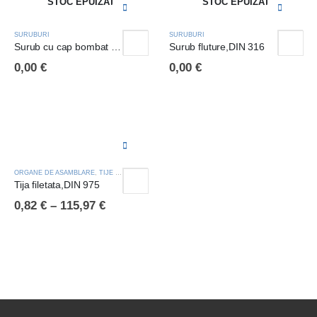
STOC EPUIZAT
STOC EPUIZAT
SURUBURI
SURUBURI
Surub cu cap bombat imbus,ISO 7380
Surub fluture,DIN 316
0,00
€
0,00
€
ORGANE DE ASAMBLARE
,
TIJE FILETATE
Tija filetata,DIN 975
0,82
€
–
115,97
€