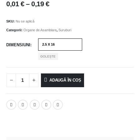
0,01
€
–
0,19
€
SKU:
Nu se aplică
Categorii:
Organe de Asamblare
,
Suruburi
DIMENSIUNI
GOLEȘTE
ADAUGĂ ÎN COȘ