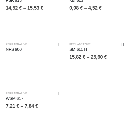
FSR 618
KM 613
14,52
€
–
15,53
€
0,98
€
–
4,52
€
STOC EPUIZAT
PERII ABRAZIVE
PERII ABRAZIVE
NFS 600
SM 611 H
15,82
€
–
25,60
€
PERII ABRAZIVE
WSM 617
7,21
€
–
7,84
€