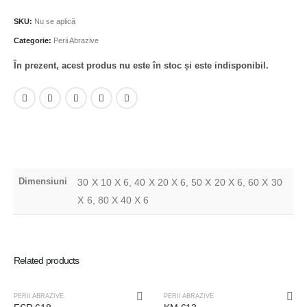
SKU:
Nu se aplică
Categorie:
Perii Abrazive
În prezent, acest produs nu este în stoc și este indisponibil.
Dimensiuni
30 X 10 X 6, 40 X 20 X 6, 50 X 20 X 6, 60 X 30
X 6, 80 X 40 X 6
Related products
PERII ABRAZIVE
PERII ABRAZIVE