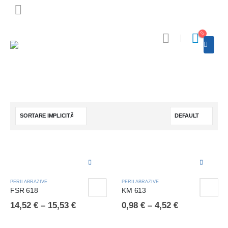
PERII ABRAZIVE
PERII ABRAZIVE
FSR 618
KM 613
14,52
€
–
15,53
€
0,98
€
–
4,52
€