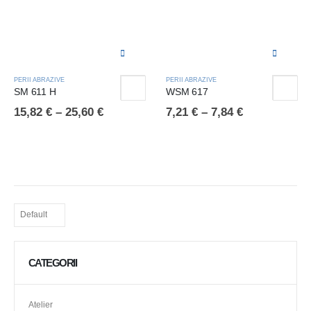
PERII ABRAZIVE
PERII ABRAZIVE
SM 611 H
WSM 617
15,82
€
–
25,60
€
7,21
€
–
7,84
€
CATEGORII
Atelier