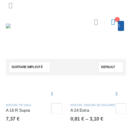
DISCURI TIP OALA
DISCURI
,
DISCURI DE POLIZARE
A 16 R Supra
A 24 Extra
7,37
€
0,81
€
–
3,10
€